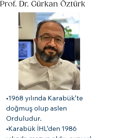
Prof. Dr. Gürkan Öztürk
Prof. Dr. Gürkan Öztürk
•1968 yılında Karabük’te 
doğmuş olup aslen 
Orduludur. 

•Karabük İHL’den 1986 