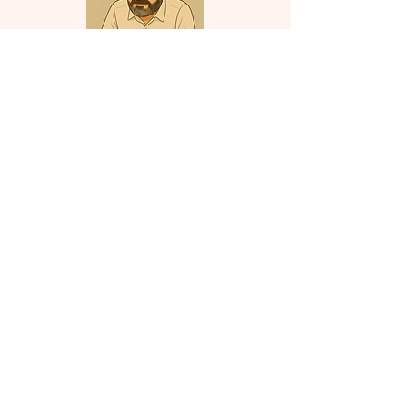
Doğa Tutkunu
Profesyonel doğa
fotoğrafçısı:
FB,
sunum videosu
İleri seviye
tropikal balık
ve
papağan
hobileri