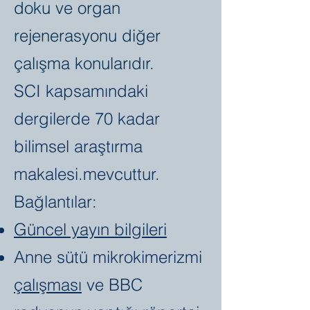
sonrası gerçekleşen 
doku ve organ
dejeneratif ve rejeneratif 
rejenerasyonu diğer
süreçleri anlamaktır. Dr. 
çalışma konularıdır.
Öztürk yoğun olarak 
SCI kapsamındaki
primer hücre kültürü, canlı 
hücre görüntülemesi ve 
dergilerde 70 kadar
diğer ileri mikroskopi ve 
bilimsel araştırma
tek hücre analiz 
makalesi.mevcuttur.
yöntemlerini 
Bağlantılar:
kullanmaktadır.  İkincil 
Güncel yayın bilgileri
araştırma alanları 
aksolotda epimorfik 
Anne sütü mikrokimerizmi
rejenerasyon, sinir 
çalışmas
ı
ve BBC
sisteminde mikrokimerizm, 