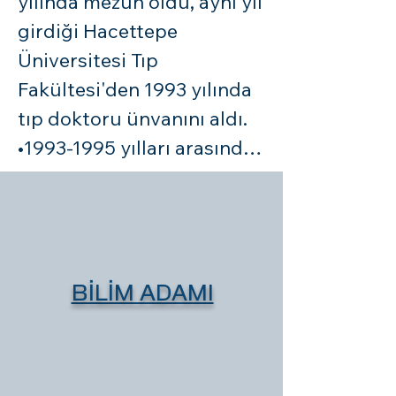
yılında mezun oldu, aynı yıl 
girdiği Hacettepe 
Üniversitesi Tıp 
Fakültesi'den 1993 yılında 
tıp doktoru ünvanını aldı. 

•1993-1995 yılları arasında 
yeni kurulmakta olan Van 
Yüzüncü Yıl Üniversitesi 
Tıp Fakültesi'nde araştırma 
görevlisi olarak çalıştı. Bu 
fakültenin kurulmasında 
BİLİM ADAMI
kullanılacak olan 25 milyon 
dolarlık alt yapı projesini 
hazırladı.
