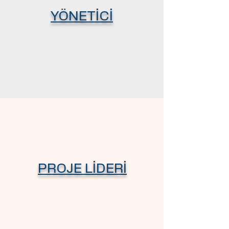
•2010 yılında yeni kurulan 
YÖNETİCİ
İstanbul Medipol 
Üniversitesi’ne davet edildi 
ve profesör olarak atandığı 
bu yeni kurumunda 
kendisine biyomedikal ve 
sağlık alanındaki araştırma 
alt yapısı ve insan 
kaynağını oluşturma 
görevi verildi. 2012 yılında 
PROJE LİDERİ
Kalkınma Bakanlığı’nca 
kabul edilen bir alt yapı 
projesi ile “Rejeneratif ve 