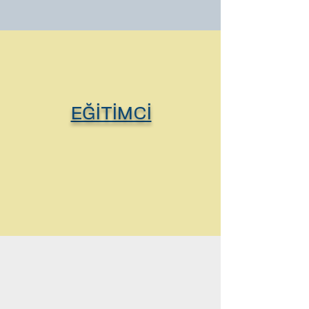
•1995-1999 yılları arasında 
fizyolojide doktora eğitimi 
için Londra King’s 
College’da bulundu. 

•Doktora ünvanını aldıktan 
EĞİTİMCİ
sonra Türkiye’ye döndü ve 
Yüzüncü Yıl Üniversitesi 
Tıp Fakültesi’nde yardımcı 
doçent olarak çalışmaya 
başladı. Burada 2001 
yılında  bir Sinirbilim 
merkezi kurdu ve on yıl 
boyunca üst nitelikli 
araştırmalar yaptı. 
